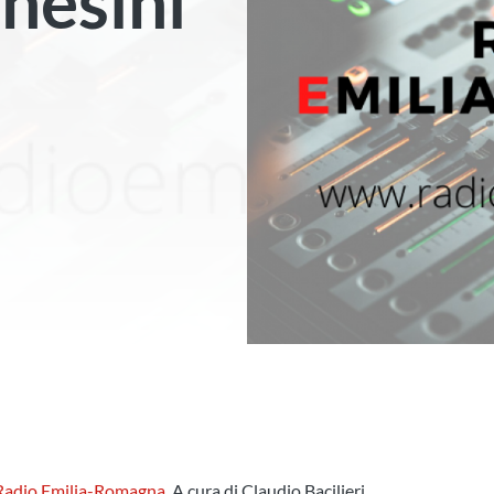
hesini
 Radio Emilia-Romagna
. A cura di
Claudio Bacilieri.