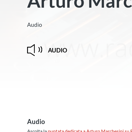
Arturo Marc
Audio
AUDIO
Audio
Ascolta la
puntata dedicata a
Arturo Marchesini su