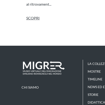
al ritrovament...
SCOPRI
LA COLLEZ
MOSTRE
TIMELINE
NEWS ED E
CHI SIAMO
STORIE
DIDATTICA