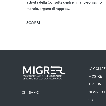
attività della Consulta degli emiliano-romagnoli 
mondo, organo di rappres...
SCOPRI
LA COLLEZ
MOSTRE
TIMELINE
NEWS ED E
CHI SIAMO
STORIE