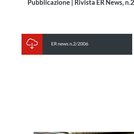
Pubblicazione | Rivista ER News, n
ER news n.2/2006