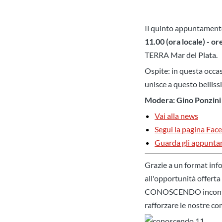
Il quinto appuntamento
11.00 (ora locale) - or
TERRA Mar del Plata.
Ospite: i
n questa occas
unisce a questo bellis
Modera: Gino Ponzini
Vai alla news
Segui la pagina Fac
Guarda gli appunta
Grazie a un format inf
all'opportunità offerta 
CONOSCENDO incontri vir
rafforzare le nostre c