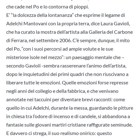
che cade nel Po e lo contorna di pioppi.
E’ “la dolcezza della lontananza” che esprime il legame di
Adelchi Mantovani con la propria terra, dice Laura Gavioli,
che ha curato la mostra dell’artista alla Galleria del Carbone
di Ferrara, nel settembre 2006. C’è sempre, dunque, il mito
del Po, “con i suoi percorsi ad ampie volute e le sue
misteriose isole nel mezzo”: un paesaggio mentale che –
secondo Gavioli -sembra rasserenare l’animo dell’artista,
dopo le inquietudini dei primi quadri che non riuscivano a
liberare tutte le emozioni. Quelle emozioni forse represse
negli anni del collegio e della fabbrica, e che venivano
annotate nei taccuini per diventare brevi racconti: come
quello in cui Adelchi, durante la messa, guardando le pitture
in chiesa tra l’odore di incenso e di candele, si abbandona a
fantasie sulle giovani martiri cristiane raffigurate seminude.
E davvero ci strega, il suo realismo onirico: questo