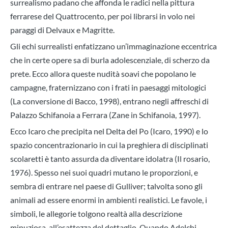
surrealismo padano che affonda le radici nella pittura
ferrarese del Quattrocento, per poi librarsi in volo nei
paraggi di Delvaux e Magritte.
Gli echi surrealisti enfatizzano un’immaginazione eccentrica
che in certe opere sa di burla adolescenziale, di scherzo da
prete. Ecco allora queste nudità soavi che popolano le
campagne, fraternizzano con i frati in paesaggi mitologici
(La conversione di Bacco, 1998), entrano negli affreschi di
Palazzo Schifanoia a Ferrara (Zane in Schifanoia, 1997).
Ecco Icaro che precipita nel Delta del Po (Icaro, 1990) e lo
spazio concentrazionario in cui la preghiera di disciplinati
scolaretti è tanto assurda da diventare idolatra (Il rosario,
1976). Spesso nei suoi quadri mutano le proporzioni, e
sembra di entrare nel paese di Gulliver; talvolta sono gli
animali ad essere enormi in ambienti realistici. Le favole, i
simboli, le allegorie tolgono realtà alla descrizione
minuziosa, all’esattezza del dettaglio. Quando Adelchi