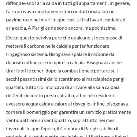
diffondevano l’aria calda in tutti gli appartamenti. In genere,
l’aria arrivava direttamente dai condotti installati nel
pavimento o nei muri. In quei casi, si trattava di caldaie ad
aria calda. A Parigi ce ne sono ancora, ma pochissime.
Detto questo, serviva pure che qualcuno si occupasse di
mettere il carbone nelle caldaie per far funzionare
l’ingegnoso sistema. Bisognava spalare il carbone dal
deposito affianco e riempire la caldaia. Bisognava anche
tirar fuori le ceneri dopo la combustione e portare su i
secchi pesantissimi dallo scantinato al marciapiede per gli
spazzini. Tutto ciò implicava di arrivare alla sala caldaia
dell’edificio molto presto, all’alba, affinché i residenti
avessero acqua calda e calore al risveglio. Infine, bisognava
tornare il pomeriggio per garantire un servizio praticamente
ventiquattrore su ventiquattro, soprattutto nei mesi
invernali. In quell’epoca, il Comune di Parigi stabiliva il
periodo di riscaldamento che iniziava il 15 ottobre e finiva il