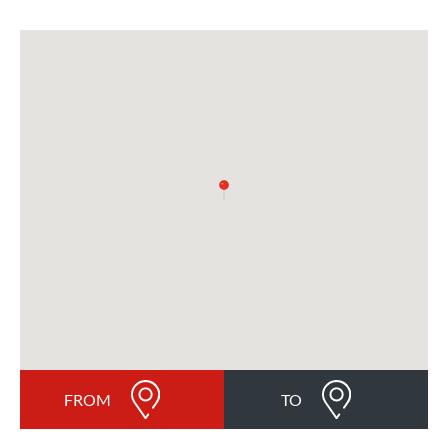
FROM
TO