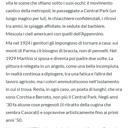
vita le scene che sfilano sotto i suoi occhi: il movimento
caotico della metropoli, le passeggiate a Central Park (un
luogo magico per lui), le chiacchiere confidenziali, i ritrovi
tra amici, le spiagge affollate, le sedute dal barbiere.
Mescola i cieli americani con quelli dell’Appennino.
Ma nel 1924 i genitori gli impongono di tornare a casa: sui
monti di Parma c’è bisogno di braccia, non di pennelli. Nel
1929 Martino si sposa e diventa poi padre due volte. La
pittura è relegata in un angolo, come una bella incompiuta.
In realtà continua a dipingere, tra una fatica e l’altra del
lavoro agricolo, ma i colori ammutoliscono nell'isolamento
in cui si trova. Resta, in ogni caso, un poeta di luoghi: che ora
sono Corchia e Berceto, non più il Central Park. Negli anni
'30 fa alcune cose pregevoli (il ritratto della cugina che
sembra Casorati) e sopravvive artisticamente fino ai primi
anni '50.