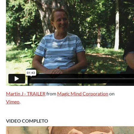
Martin J - TRAILER
from
Magic Mind Corporation
on
Vimeo
.
VIDEO COMPLETO