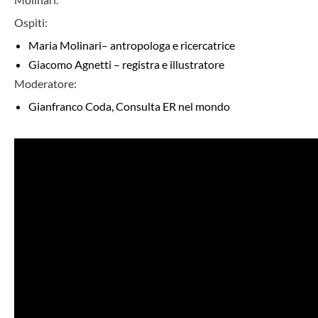
Ospiti:
Maria Molinari
– antropologa e ricercatrice
Giacomo Agnetti
– registra e illustratore
Moderatore:
Gianfranco Coda
,
Consulta ER nel mondo