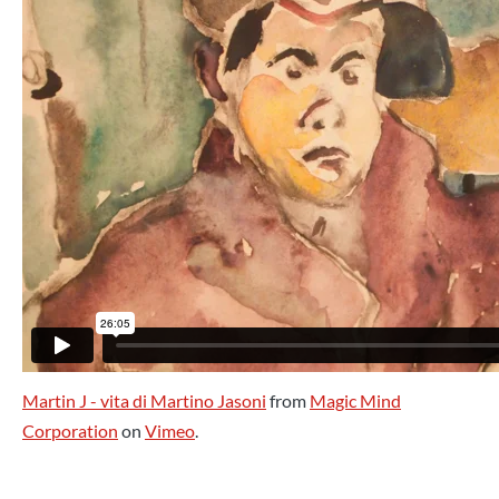
Martin J - vita di Martino Jasoni
from
Magic Mind
Corporation
on
Vimeo
.