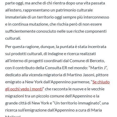
parte oggi, ma anche di chi rientra dopo una vita passata
all’estero, rappresentano un patrimonio culturale
immateriale di un territorio oggi sempre più interconnesso
e in continua mutazione, che
rischia però di non essere
sufficientemente conosciuto nelle sue ricche componenti
culturali.
Per qu
esta ragione, dunque,
la puntata è stata incentrata
su
i prodotti culturali, di indagine e ricerca
realizzati
all’interno di progetti coordinati dal
Comune di Berceto
,
con il contributo della Consulta ER nel mondo:
“Martin J”
,
dedicato alla vicenda migratoria di
Martino
Jasoni
, pittore
emigrato a New York dall'Appennino parmense,
“
Se chiudo
gli occhi vedo i monti
”
che racconta le nuove e le vecchie
migrazioni tra un piccolo comune dell'Appennino e la
grande città di New York
e
“Un territorio immaginato”
,
una
ricerca
sull’emigrazione dall’Appennino a cura di Maria
Molinari.