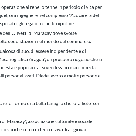
operazione al rene lo tenne in pericolo di vita per
iguel, ora ingegnere nel complesso "Azucarera del
posato, gli regalò tre belle nipotine.
e dell'Olivetti di Maracay dove svolse
olte soddisfazioni nel mondo del commercio.
ualcosa di suo, di essere indipendente e di
Mecanográfica Aragua", un prospero negozio che si
 onestá e popolaritá. Si vendevano macchine da
bili personalizzati. Diede lavoro a molte persone e
che lei formò una bella famiglia che lo allietò con
a di Maracay", associazione culturale e sociale
lo sport e cercò di tenere viva, fra i giovani