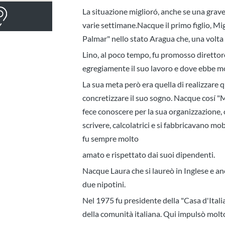
La situazione miglioró, anche se una grave 
varie settimane.Nacque il primo figlio, M
Palmar" nello stato Aragua che, una volta s
Lino, al poco tempo, fu promosso direttor
egregiamente il suo lavoro e dove ebbe m
La sua meta però era quella di realizzare q
concretizzare il suo sogno. Nacque cosí "
fece conoscere per la sua organizzazione,
scrivere, calcolatrici e si fabbricavano mo
fu sempre molto
amato e rispettato dai suoi dipendenti.
Nacque Laura che si laureò in Inglese e an
due nipotini.
Nel 1975 fu presidente della "Casa d'Itali
della comunità italiana. Qui impulsò molto 