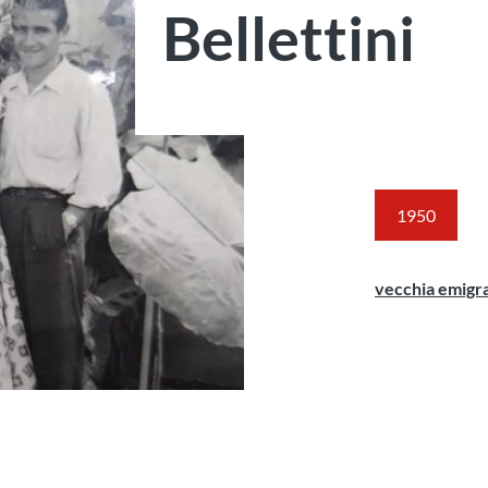
Bellettini
1950
vecchia emigr