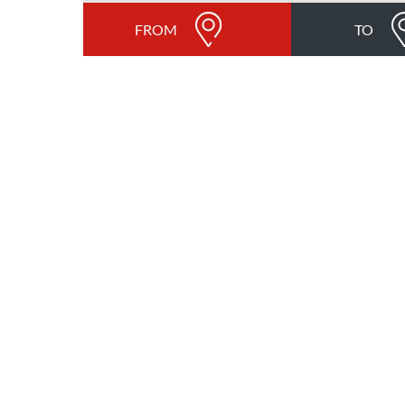
FROM
TO