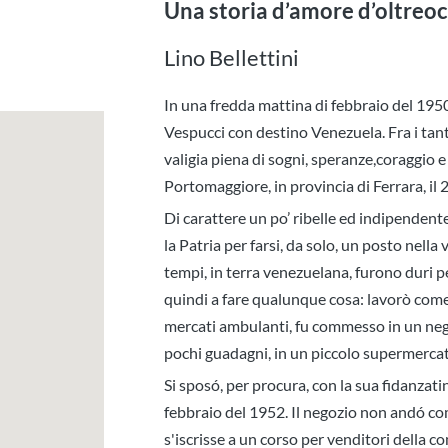
Una storia d’amore d’oltreo
Lino Bellettini
In una fredda mattina di febbraio del 195
Vespucci con destino Venezuela. Fra i tant
valigia piena di sogni, speranze,coraggio e 
Portomaggiore, in provincia di Ferrara, il
Di carattere un po’ ribelle ed indipendente,
la Patria per farsi, da solo, un posto nella 
tempi, in terra venezuelana, furono duri p
quindi a fare qualunque cosa: lavorò come
mercati ambulanti, fu commesso in un negoz
pochi guadagni, in un piccolo supermercato
Si sposó, per procura, con la sua fidanzati
febbraio del 1952. Il negozio non andó com
s'iscrisse a un corso per venditori della c