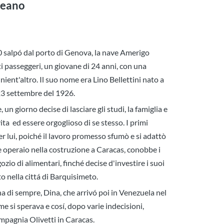
ceano
0 salpó dal porto di Genova, la nave Amerigo
i passeggeri, un giovane di 24 anni, con una
nient'altro. Il suo nome era Lino Bellettini nato a
 23 settembre del 1926.
 un giorno decise di lasciare gli studi, la famiglia e
vita ed essere orgoglioso di se stesso. I primi
er lui, poiché il lavoro promesso sfumò e si adattò
 operaio nella costruzione a Caracas, conobbe i
io di alimentari, finché decise d'investire i suoi
 nella cittá di Barquisimeto.
na di sempre, Dina, che arrivó poi in Venezuela nel
e si sperava e cosí, dopo varie indecisioni,
ompagnia Olivetti in Caracas.