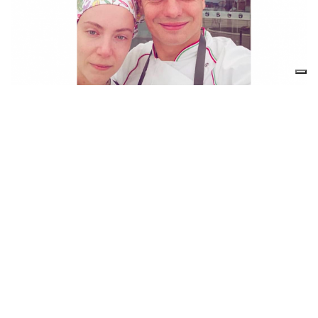
Graziano Sesenna e Gaia Puzello
Via da Piacenza per aprire una gelateria in
Portogallo. La storia di Graziano e Gaia