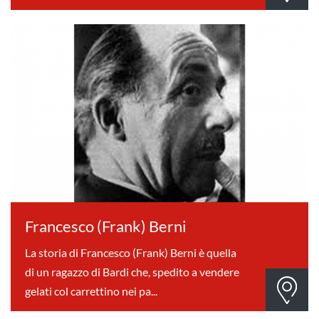
Francesco (Frank) Berni
La storia di Francesco (Frank) Berni è quella
di un ragazzo di Bardi che, spedito a vendere
gelati col carrettino nei pa...