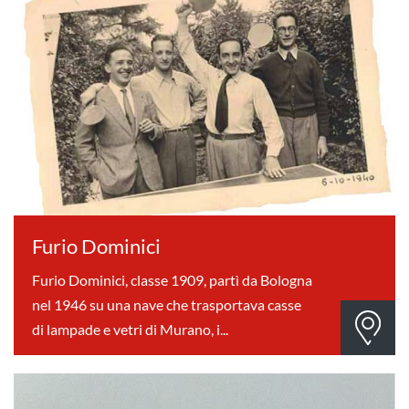
Furio Dominici
Furio Dominici, classe 1909, partì da Bologna
nel 1946 su una nave che trasportava casse
di lampade e vetri di Murano, i...