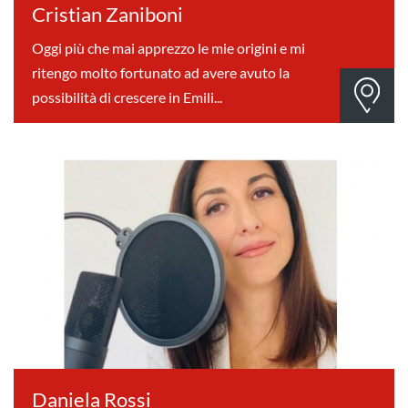
Cristian Zaniboni
Oggi più che mai apprezzo le mie origini e mi
ritengo molto fortunato ad avere avuto la
possibilità di crescere in Emili...
Daniela Rossi