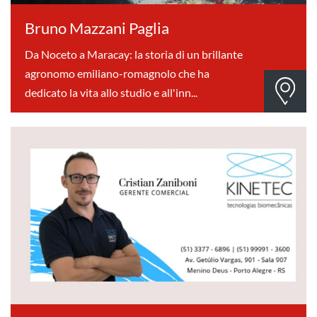
Bruno Mazzani Paglia
Da Noceto a Maracay: la storia di un brillante
agronomo emiliano-romagnolo che ha
dedicato la vita allo studio e all'inn...