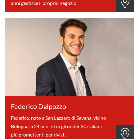
anni gestisce il proprio negozio
Federico Dalpozzo
Federico, nato a San Lazzaro di Savena, vicino
Bologna, a 24 anni è tra gli under 30 italiani
più promettenti per rivist...